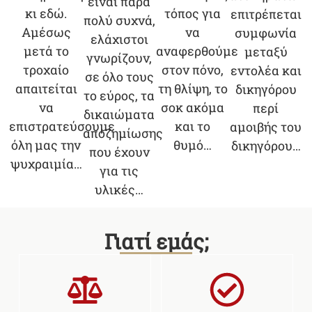
είναι πάρα
τόπος για
κι εδώ.
επιτρέπεται
πολύ συχνά,
να
Αμέσως
συμφωνία
ελάχιστοι
αναφερθούμε
μετά το
μεταξύ
γνωρίζουν,
στον πόνο,
τροχαίο
εντολέα και
σε όλο τους
τη θλίψη, το
απαιτείται
δικηγόρου
το εύρος, τα
σοκ ακόμα
να
περί
δικαιώματα
και το
επιστρατεύσουμε
αμοιβής του
αποζημίωσης
θυμό…
όλη μας την
δικηγόρου…
που έχουν
ψυχραιμία…
για τις
υλικές…
Γιατί εμάς;