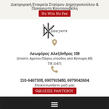
Δικηγορική Εταιρεία Σταύρου Δημητροπούλου &
Παναγιώτη Κουτσουβέλη
No Win No Fee
Λεωφόρος Αλεξάνδρας 158
(έναντι Αρείου Πάγου, είσοδος από Κόνιαρη 45)
ΤΚ 11471
210-6467305, 6907915450, 6979042604
Επικοινωνήστε μαζί μας
ΚΛΕΙΣΕ ΡΑΝΤΕΒΟΥ