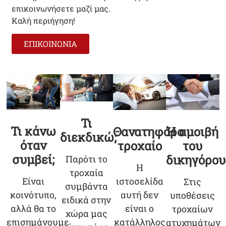
επικοινωνήσετε μαζί μας.
Καλή περιήγηση!
ΕΠΙΚΟΙΝΩΝΙΑ
Τι
Τι κάνω
Θανατηφόρο
Η αμοιβή
διεκδικώ;
όταν
τροχαίο
του
συμβεί;
δικηγόρου
Παρότι το
Η
τροχαία
ιστοσελίδα
Είναι
Στις
συμβάντα
αυτή δεν
κοινότυπο,
υποθέσεις
ειδικά στην
είναι ο
αλλά θα το
τροχαίων
χώρα μας
κατάλληλος
επισημάνουμε
ατυχημάτων