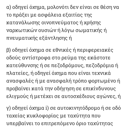
α) οδηγεί όχημα, μολονότι δεν είναι σε θέση να
το πράξει με ασφάλεια εξαιτίας της
κατανάλωσης οινοπνεύματος ή χρήσης
ναρκωτικών ουσιών ή λόγω σωματικής ή
πνευματικής εξάντλησης
ή
β) οδηγεί όχημα σε εθνικές ή περιφερειακές
οδούς
αντίστροφα στο ρεύμα της εκάστοτε
κατεύθυνσης ή σε πεζοδρόμους, πεζοδρόμια ή
πλατείες, ή οδηγεί όχημα που είναι τεχνικά
ανασφαλές ή με ανασφαλή τρόπο φορτωμένο ή
προβαίνει κατά την οδήγηση σε επικίνδυνους
ελιγμούς ή μετέχει σε αυτοσχέδιους αγώνες
, ή
γ) οδηγεί όχημα i) σε
αυτοκινητόδρομο ή σε οδό
ταχείας κυκλοφορίας
με
ταχύτητα που
υπερβαίνει το επιτρεπόμενο όριο ταχύτητας