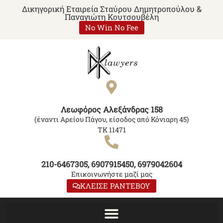
Δικηγορική Εταιρεία Σταύρου Δημητροπούλου &
Παναγιώτη Κουτσουβέλη
No Win No Fee
Λεωφόρος Αλεξάνδρας 158
(έναντι Αρείου Πάγου, είσοδος από Κόνιαρη 45)
ΤΚ 11471
210-6467305, 6907915450, 6979042604
Επικοινωνήστε μαζί μας
ΚΛΕΙΣΕ ΡΑΝΤΕΒΟΥ