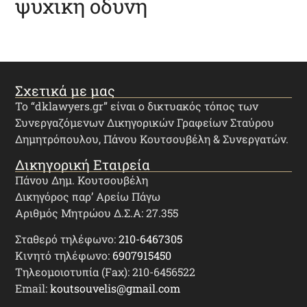
ψυχικη οδυνη
Σχετικά με μας
Το “dklawyers.gr” είναι ο δικτυακός τόπος των
Συνεργαζόμενων Δικηγορικών Γραφείων Σταύρου
Δημητρόπουλου, Πάνου Κουτσουβέλη & Συνεργατών.
Δικηγορική Εταιρεία
Πάνου Δημ. Κουτσουβέλη
Δικηγόρος παρ’ Αρείω Πάγω
Αριθμός Μητρώου Δ.Σ.Α: 27.355
Σταθερό τηλέφωνο:
210-6467305
Κινητό τηλέφωνο:
6907915450
Τηλεομοιοτυπία (Fax): 210-6456522
Email:
koutsouvelis@gmail.com