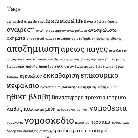
Tags
international life
aig
capital controls
exin
Εργατικά Δικαιώματα
αναιρεση
ανασφαλιστα
αναληψη μετρητων
ανασφαλιστα
οχηματα
απατη
αποζημίωση ατυχήματος
αποζημίωση ψυχικής οδύνης
αποζημιωση
αρειος παγος
ασφαλιστικη
απατη
ασφαλιστικοι διαμεσολαβητες
αφαιρεση αδειας
αφαιρεση διπλωματος
διαμερισμα
διεθνής δικαιοδοσία ελληνικών δικαστηρίων
δικαστική απόφαση
επικουρικο
εκκαθαριση
εγκυκλιος
τροχαίο
κεφαλαιο
εργασιακα
ευρωπαικη ενωση
ηθική βλάβη ΑΚ 932
ηθικη βλαβη
θανατηφορο τροχαιο
ιατρικο
νομοθεσια
λαθος
κοκ
μεθη
κωμα
μεθυσμενος οδηγος
νομοσχεδιο
προστιμο
νομολογια
προστιμα
προσωπικα
τροχαιο
τροχαιο ατυχημα
δεδομενα
συνταξεις
συνταξη