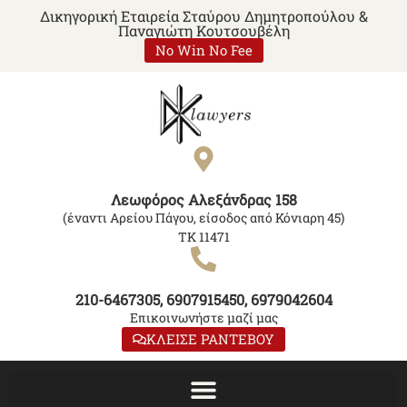
Δικηγορική Εταιρεία Σταύρου Δημητροπούλου &
Παναγιώτη Κουτσουβέλη
No Win No Fee
Λεωφόρος Αλεξάνδρας 158
(έναντι Αρείου Πάγου, είσοδος από Κόνιαρη 45)
ΤΚ 11471
210-6467305, 6907915450, 6979042604
Επικοινωνήστε μαζί μας
ΚΛΕΙΣΕ ΡΑΝΤΕΒΟΥ