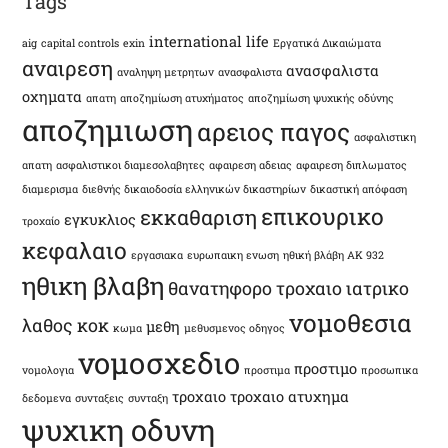
Tags
international life
aig
capital controls
exin
Εργατικά Δικαιώματα
αναιρεση
ανασφαλιστα
αναληψη μετρητων
ανασφαλιστα
οχηματα
απατη
αποζημίωση ατυχήματος
αποζημίωση ψυχικής οδύνης
αποζημιωση
αρειος παγος
ασφαλιστικη
απατη
ασφαλιστικοι διαμεσολαβητες
αφαιρεση αδειας
αφαιρεση διπλωματος
διαμερισμα
διεθνής δικαιοδοσία ελληνικών δικαστηρίων
δικαστική απόφαση
επικουρικο
εκκαθαριση
εγκυκλιος
τροχαίο
κεφαλαιο
εργασιακα
ευρωπαικη ενωση
ηθική βλάβη ΑΚ 932
ηθικη βλαβη
θανατηφορο τροχαιο
ιατρικο
νομοθεσια
λαθος
κοκ
μεθη
κωμα
μεθυσμενος οδηγος
νομοσχεδιο
προστιμο
νομολογια
προστιμα
προσωπικα
τροχαιο
τροχαιο ατυχημα
δεδομενα
συνταξεις
συνταξη
ψυχικη οδυνη