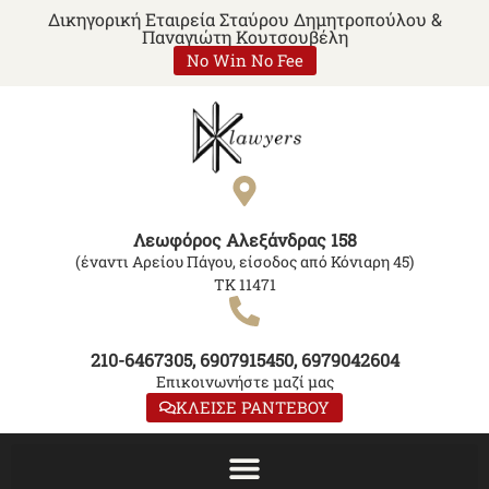
Δικηγορική Εταιρεία Σταύρου Δημητροπούλου &
Παναγιώτη Κουτσουβέλη
No Win No Fee
Λεωφόρος Αλεξάνδρας 158
(έναντι Αρείου Πάγου, είσοδος από Κόνιαρη 45)
ΤΚ 11471
210-6467305, 6907915450, 6979042604
Επικοινωνήστε μαζί μας
ΚΛΕΙΣΕ ΡΑΝΤΕΒΟΥ