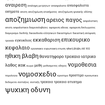
αναιρεση
ανασφαλιστα
αναληψη μετρητων
ανασφαλιστα
οχηματα
απατη
αποζημίωση ατυχήματος
αποζημίωση ψυχικής οδύνης
αποζημιωση
αρειος παγος
ασφαλιστικη
απατη
ασφαλιστικοι διαμεσολαβητες
αφαιρεση αδειας
αφαιρεση διπλωματος
διαμερισμα
διεθνής δικαιοδοσία ελληνικών δικαστηρίων
δικαστική απόφαση
επικουρικο
εκκαθαριση
εγκυκλιος
τροχαίο
κεφαλαιο
εργασιακα
ευρωπαικη ενωση
ηθική βλάβη ΑΚ 932
ηθικη βλαβη
θανατηφορο τροχαιο
ιατρικο
νομοθεσια
λαθος
κοκ
μεθη
κωμα
μεθυσμενος οδηγος
νομοσχεδιο
προστιμο
νομολογια
προστιμα
προσωπικα
τροχαιο
τροχαιο ατυχημα
δεδομενα
συνταξεις
συνταξη
ψυχικη οδυνη