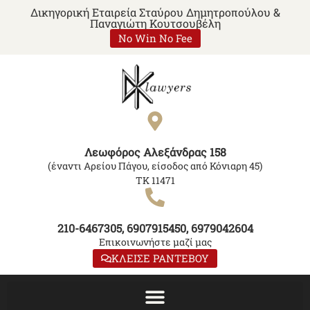
Δικηγορική Εταιρεία Σταύρου Δημητροπούλου &
Παναγιώτη Κουτσουβέλη
No Win No Fee
Λεωφόρος Αλεξάνδρας 158
(έναντι Αρείου Πάγου, είσοδος από Κόνιαρη 45)
ΤΚ 11471
210-6467305, 6907915450, 6979042604
Επικοινωνήστε μαζί μας
ΚΛΕΙΣΕ ΡΑΝΤΕΒΟΥ