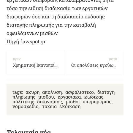
τόσο την ειδική διαδικασία των εργατικών
διαφορών όσο και τη διαδικασία έκδοσης
διαταγής πληρωμής για την καταβολή
οφειλόμενων μισθών.
Πηγή: lawspot.gr
πριν
μετά
Χρηματική Ικανοποίηση για Ψυχική Οδύνη – Ηθική Βλάβη (ΑΚ 932) -Το ύψος των επιδικαζόμενων ποσών ελέγχεται αναιρετικά
Οι απολύσεις εγκύων εργαζομένων επιτρέπονται μόνο σε εξαιρετικές περιπτώσεις που δεν συνδέονται με την εγκυμοσύνη
tags:
ακυρη απολυση
,
ασφαλιστικο
,
διαταγη
πληρωμης μισθου
,
εργασιακα
,
κωδικας
πολιτικης δικονομιας
,
μισθοι υπερημεριας
,
νομοσχεδιο
,
ταχεια εκδικαση
Τελευταία νέα