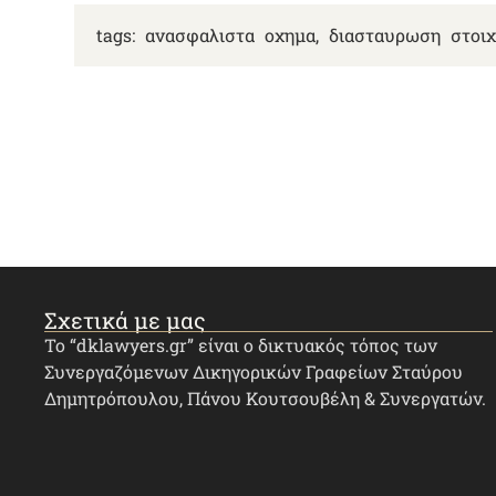
tags:
ανασφαλιστα οχημα
,
διασταυρωση στοιχ
Σχετικά με μας
Το “dklawyers.gr” είναι ο δικτυακός τόπος των
Συνεργαζόμενων Δικηγορικών Γραφείων Σταύρου
Δημητρόπουλου, Πάνου Κουτσουβέλη & Συνεργατών.