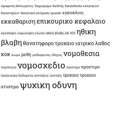
αφαιρεση διπλωματος
διαμερισμα
διεθνής δικαιοδοσία ελληνικών
εγκυκλιος
δικαστηρίων
δικαστική απόφαση τροχαίο
επικουρικο κεφαλαιο
εκκαθαριση
ηθικη
εργασιακα
ευρωπαικη ενωση
ηθική βλάβη ΑΚ 932
βλαβη
θανατηφορο τροχαιο
ιατρικο λαθος
νομοθεσια
κοκ
μεθη
κωμα
μεθυσμενος οδηγος
νομοσχεδιο
προστιμο
νομολογια
προστιμα
τροχαιο
τροχαιο
προσωπικα δεδομενα
συνταξεις
συνταξη
ψυχικη οδυνη
ατυχημα