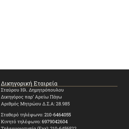
Δικηγορική Εταιρεία
Σταύρου Ηλ. Δημητρόπουλου
Δικηγόρος παρ’ Αρείω Πάγω
Αριθμός Μητρώου Δ.Σ.Α: 28.985
Σταθερό τηλέφωνο:
210-6464055
Κινητό τηλέφωνο:
6979042604
Τηλεομοιοτυπία (Fax): 210-6456522