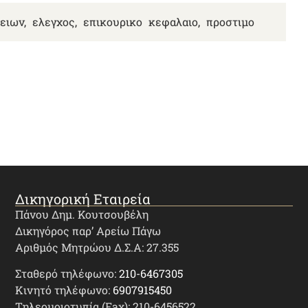
ειων
,
ελεγχος
,
επικουρικο κεφαλαιο
,
προστιμο
Δικηγορική Εταιρεία
Πάνου Δημ. Κουτσουβέλη
Δικηγόρος παρ’ Αρείω Πάγω
Αριθμός Μητρώου Δ.Σ.Α: 27.355
Σταθερό τηλέφωνο:
210-6467305
Κινητό τηλέφωνο:
6907915450
Τηλεομοιοτυπία (Fax): 210-6456522