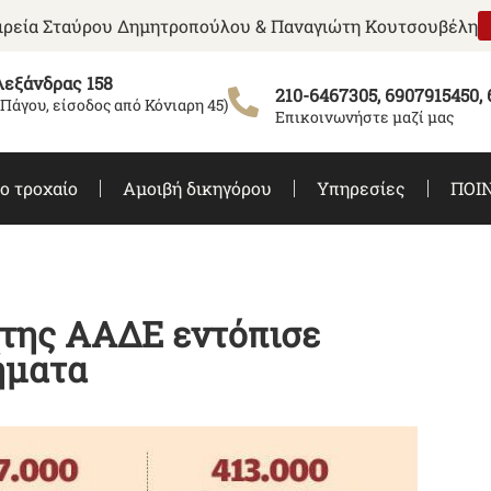
αιρεία Σταύρου Δημητροπούλου & Παναγιώτη Κουτσουβέλη
εξάνδρας 158
210-6467305, 6907915450,
 Πάγου, είσοδος από Κόνιαρη 45)
Επικοινωνήστε μαζί μας
ο τροχαίο
Αμοιβή δικηγόρου
Υπηρεσίες
ΠΟΙΝ
της ΑΑΔΕ εντόπισε
ήματα