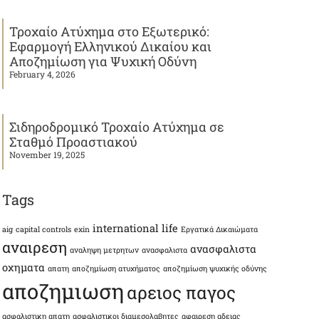
Τροχαίο Ατύχημα στο Εξωτερικό:
Εφαρμογή Ελληνικού Δικαίου και
Αποζημίωση για Ψυχική Οδύνη
February 4, 2026
Σιδηροδρομικό Τροχαίο Ατύχημα σε
Σταθμό Προαστιακού
November 19, 2025
Tags
international life
aig
capital controls
exin
Εργατικά Δικαιώματα
αναιρεση
ανασφαλιστα
αναληψη μετρητων
ανασφαλιστα
οχηματα
απατη
αποζημίωση ατυχήματος
αποζημίωση ψυχικής οδύνης
αποζημιωση
αρειος παγος
ασφαλιστικη απατη
ασφαλιστικοι διαμεσολαβητες
αφαιρεση αδειας