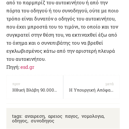
από το παρμπρίζ του αυτοκινήτου ή από την
πόρτα του οδηγού ή του συνοδηγού, ούτε με ποιο
τρόπο είναι δυνατόν ο οδηγός του αυτοκινήτου,
που έχει μπροστά του το τιμόνι, το οποίο και τον
συγκρατεί στην θέση του, να εκτιναχθεί έξω από
το όχημα και ο συνεπιβάτης του να βρεθεί
εγκλωβισμένος κάτω από την αριστερή πλευρά
του αυτοκινήτου.
Πηγή:
esd.gr
πριν
μετά
Ηθική Βλάβη 90.000 ευρώ στον ευρισκόμενο σε κατάσταση άγρυπνου κώματος
Η Υπουργική Απόφαση για την τακτοποίηση αυθαίρετων με το νέο νόμο 4495-2017
tags:
αναιρεση
,
αρειος παγος
,
νομολογια
,
οδηγος
,
συνοδηγος