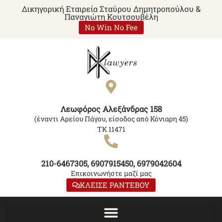
Δικηγορική Εταιρεία Σταύρου Δημητροπούλου &
Παναγιώτη Κουτσουβέλη
No Win No Fee
Λεωφόρος Αλεξάνδρας 158
(έναντι Αρείου Πάγου, είσοδος από Κόνιαρη 45)
ΤΚ 11471
210-6467305, 6907915450, 6979042604
Επικοινωνήστε μαζί μας
ΚΛΕΙΣΕ ΡΑΝΤΕΒΟΥ