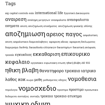
Tags
international life
aig
capital controls
exin
Εργατικά Δικαιώματα
αναιρεση
ανασφαλιστα
αναληψη μετρητων
ανασφαλιστα
οχηματα
απατη
αποζημίωση ατυχήματος
αποζημίωση ψυχικής οδύνης
αποζημιωση
αρειος παγος
ασφαλιστικη
απατη
ασφαλιστικοι διαμεσολαβητες
αφαιρεση αδειας
αφαιρεση διπλωματος
διαμερισμα
διεθνής δικαιοδοσία ελληνικών δικαστηρίων
δικαστική απόφαση
επικουρικο
εκκαθαριση
εγκυκλιος
τροχαίο
κεφαλαιο
εργασιακα
ευρωπαικη ενωση
ηθική βλάβη ΑΚ 932
ηθικη βλαβη
θανατηφορο τροχαιο
ιατρικο
νομοθεσια
λαθος
κοκ
μεθη
κωμα
μεθυσμενος οδηγος
νομοσχεδιο
προστιμο
νομολογια
προστιμα
προσωπικα
τροχαιο
τροχαιο ατυχημα
δεδομενα
συνταξεις
συνταξη
ψυχικη οδυνη