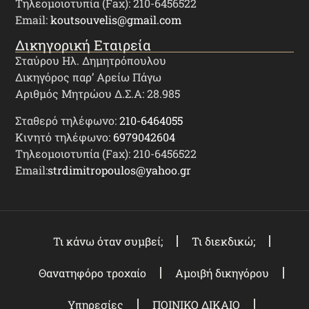
Τηλεομοιοτυπία (Fax): 210-6456522
Email:
koutsouvelis@gmail.com
Δικηγορική Εταιρεία
Σταύρου Ηλ. Δημητρόπουλου
Δικηγόρος παρ’ Αρείω Πάγω
Αριθμός Μητρώου Δ.Σ.Α: 28.985
Σταθερό τηλέφωνο:
210-6464055
Κινητό τηλέφωνο:
6979042604
Τηλεομοιοτυπία (Fax): 210-6456522
Email:
strdimitropoulos@yahoo.gr
Τι κάνω όταν συμβεί;
Τι διεκδικώ;
Θανατηφόρο τροχαίο
Αμοιβή δικηγόρου
Υπηρεσίες
ΠΟΙΝΙΚΟ ΔΙΚΑΙΟ