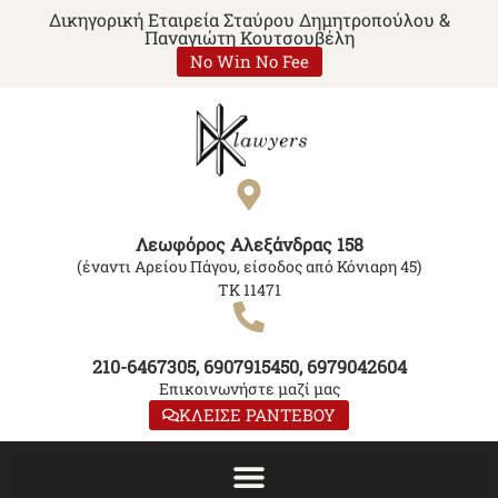
Δικηγορική Εταιρεία Σταύρου Δημητροπούλου &
Παναγιώτη Κουτσουβέλη
No Win No Fee
Λεωφόρος Αλεξάνδρας 158
(έναντι Αρείου Πάγου, είσοδος από Κόνιαρη 45)
ΤΚ 11471
210-6467305, 6907915450, 6979042604
Επικοινωνήστε μαζί μας
ΚΛΕΙΣΕ ΡΑΝΤΕΒΟΥ