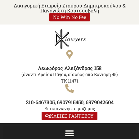
Δικηγορική Εταιρεία Σταύρου Δημητροπούλου &
Παναγιώτη Κουτσουβέλη
No Win No Fee
Λεωφόρος Αλεξάνδρας 158
(έναντι Αρείου Πάγου, είσοδος από Κόνιαρη 45)
ΤΚ 11471
210-6467305, 6907915450, 6979042604
Επικοινωνήστε μαζί μας
ΚΛΕΙΣΕ ΡΑΝΤΕΒΟΥ