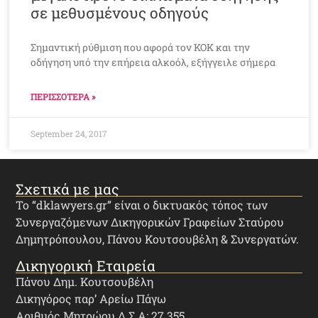
σε μεθυσμένους οδηγούς
Σημαντική ρύθμιση που αφορά τον ΚΟΚ και την
οδήγηση υπό την επήρεια αλκοόλ, εξήγγειλε σήμερα
ΠΕΡΙΣΣΟΤΕΡΑ »
September 24, 2017
Σχετικά με μας
Το “dklawyers.gr” είναι ο δικτυακός τόπος των
Συνεργαζόμενων Δικηγορικών Γραφείων Σταύρου
Δημητρόπουλου, Πάνου Κουτσουβέλη & Συνεργατών.
Δικηγορική Εταιρεία
Πάνου Δημ. Κουτσουβέλη
Δικηγόρος παρ’ Αρείω Πάγω
Αριθμός Μητρώου Δ.Σ.Α: 27.355