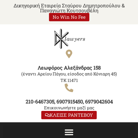
Δικηγορική Εταιρεία Σταύρου Δημητροπούλου &
Παναγιώτη Κουτσουβέλη
No Win No Fee
Λεωφόρος Αλεξάνδρας 158
(έναντι Αρείου Πάγου, είσοδος από Κόνιαρη 45)
ΤΚ 11471
210-6467305, 6907915450, 6979042604
Επικοινωνήστε μαζί μας
ΚΛΕΙΣΕ ΡΑΝΤΕΒΟΥ