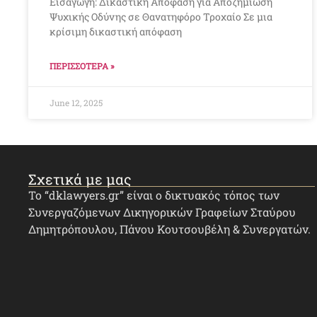
Εισαγωγή: Δικαστική Απόφαση για Αποζημίωση
Ψυχικής Οδύνης σε Θανατηφόρο Τροχαίο Σε μια
κρίσιμη δικαστική απόφαση
ΠΕΡΙΣΣΟΤΕΡΑ »
June 12, 2025
Σχετικά με μας
Το “dklawyers.gr” είναι ο δικτυακός τόπος των
Συνεργαζόμενων Δικηγορικών Γραφείων Σταύρου
Δημητρόπουλου, Πάνου Κουτσουβέλη & Συνεργατών.