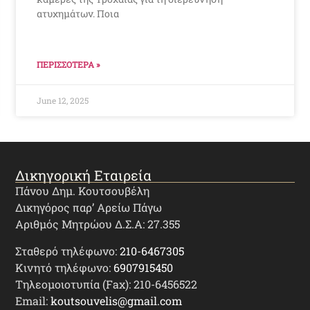
ατυχημάτων. Ποια
ΠΕΡΙΣΣΟΤΕΡΑ »
June 12, 2025
Δικηγορική Εταιρεία
Πάνου Δημ. Κουτσουβέλη
Δικηγόρος παρ’ Αρείω Πάγω
Αριθμός Μητρώου Δ.Σ.Α: 27.355
Σταθερό τηλέφωνο:
210-6467305
Κινητό τηλέφωνο:
6907915450
Τηλεομοιοτυπία (Fax): 210-6456522
Email:
koutsouvelis@gmail.com