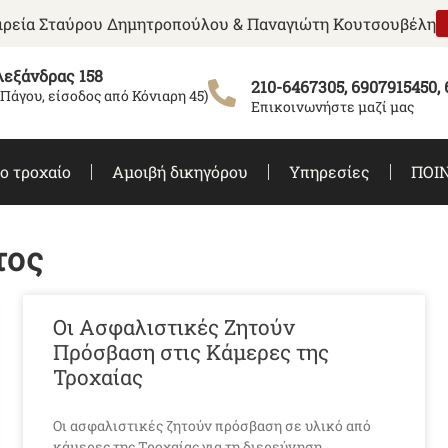
αιρεία Σταύρου Δημητροπούλου & Παναγιώτη Κουτσουβέλη
εξάνδρας 158
210-6467305, 6907915450,
 Πάγου, είσοδος από Κόνιαρη 45)
Επικοινωνήστε μαζί μας
ο τροχαίο
Αμοιβή δικηγόρου
Υπηρεσίες
ΠΟΙΝ
τος
Οι Ασφαλιστικές Ζητούν
Πρόσβαση στις Κάμερες της
Τροχαίας
Οι ασφαλιστικές ζητούν πρόσβαση σε υλικό από
κάμερες της Τροχαίας για τη διερεύνηση