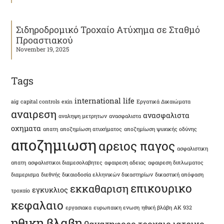
Σιδηροδρομικό Τροχαίο Ατύχημα σε Σταθμό
Προαστιακού
November 19, 2025
Tags
international life
aig
capital controls
exin
Εργατικά Δικαιώματα
αναιρεση
ανασφαλιστα
αναληψη μετρητων
ανασφαλιστα
οχηματα
απατη
αποζημίωση ατυχήματος
αποζημίωση ψυχικής οδύνης
αποζημιωση
αρειος παγος
ασφαλιστικη
απατη
ασφαλιστικοι διαμεσολαβητες
αφαιρεση αδειας
αφαιρεση διπλωματος
διαμερισμα
διεθνής δικαιοδοσία ελληνικών δικαστηρίων
δικαστική απόφαση
επικουρικο
εκκαθαριση
εγκυκλιος
τροχαίο
κεφαλαιο
εργασιακα
ευρωπαικη ενωση
ηθική βλάβη ΑΚ 932
ηθικη βλαβη
θανατηφορο τροχαιο
ιατρικο