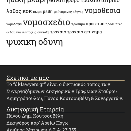
νομοθεσια
λαθος
κοκ
μεθη
κωμα
μεθυσμενος οδηγος
νομοσχεδιο
προστιμο
νομολογια
προστιμα
προσωπικα
τροχαιο
τροχαιο ατυχημα
δεδομενα
συνταξεις
συνταξη
ψυχικη οδυνη
Σχετικά με μας
Το “dklawyers.gr” είναι ο δικτυακός τόπος των
Συνεργαζόμενων Δικηγορικών Γραφείων Σταύρου
Δημητρόπουλου, Πάνου Κουτσουβέλη & Συνεργατών.
Δικηγορική Εταιρεία
Πάνου Δημ. Κουτσουβέλη
Δικηγόρος παρ’ Αρείω Πάγω
Αριθμός Μητρώου Δ.Σ.Α: 27.355