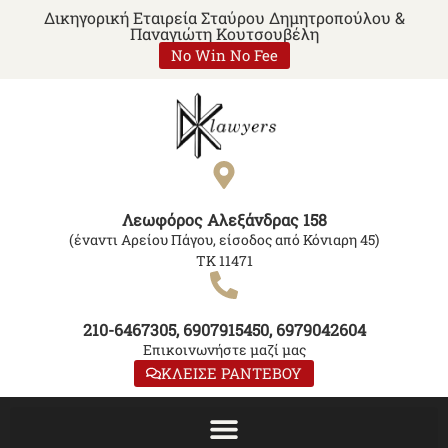
Δικηγορική Εταιρεία Σταύρου Δημητροπούλου &
Παναγιώτη Κουτσουβέλη
No Win No Fee
Λεωφόρος Αλεξάνδρας 158
(έναντι Αρείου Πάγου, είσοδος από Κόνιαρη 45)
ΤΚ 11471
210-6467305, 6907915450, 6979042604
Επικοινωνήστε μαζί μας
ΚΛΕΙΣΕ ΡΑΝΤΕΒΟΥ